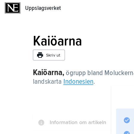
Uppslagsverket
Uppslagsverket
Kaiöarna
Skriv ut
Kaiöarna,
ögrupp bland Moluckerna 
landskarta
Indonesien
.
Information om artikeln