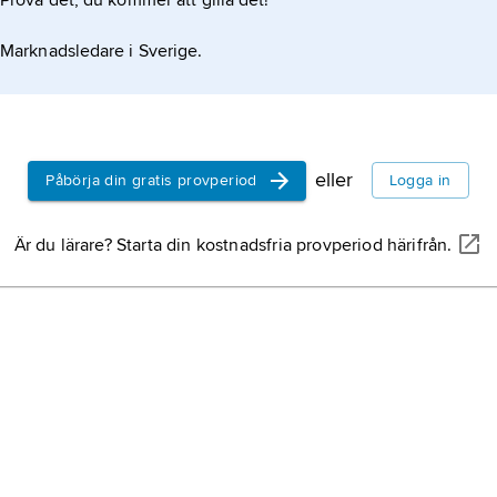
Prova det, du kommer att gilla det!
Marknadsledare i Sverige.
eller
Påbörja din gratis provperiod
Logga in
Är du lärare? Starta din kostnadsfria provperiod härifrån.