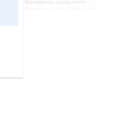
Gorongöarna,
ögrupp mellan
Moluckerna och Nya Guinea i östra
Indonesien; för belägenhet se
landskarta
Indonesien
.
Taliabu,
ö bland Moluckerna i östra
Indonesien; för belägenhet se
landskarta
Indonesien
.
Mangole,
ö bland Moluckerna i östra
Indonesien; för belägenhet se
landskarta
Indonesien
.
Sanana,
ö bland Moluckerna i östra
Indonesien; för belägenhet se
landskarta
Indonesien
.
Mentawaiöarna,
ögrupp i västra
Indonesien; för belägenhet se
landskarta
Indonesien
.