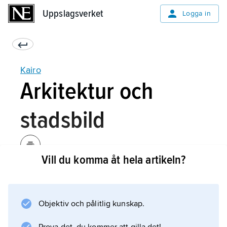
Uppslagsverket
Uppslagsverket
Logga in
Kairo
Arkitektur och
stadsbild
Vill du komma åt hela artikeln?
Genom den arabiska erövringen och
grundandet av Fustat 641 inleddes
utvecklingen mot vad som under de närmaste
Objektiv och pålitlig kunskap.
århundradena skulle bli en av
medelhavsområdets arkitektoniskt rikaste