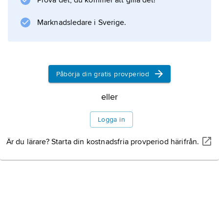
Prova det, du kommer att gilla det!
städer. Med sin ekonomiska och politiska
Marknadsledare i Sverige.
särställning kom staden att helt dominera den
egyptiska byggnadshistorien. Den islamiska
arkitekturtraditionen i Egypten representeras
därför i första hand
Påbörja din gratis provperiod
eller
Information om artikeln
Logga in
Är du lärare? Starta din kostnadsfria provperiod härifrån.