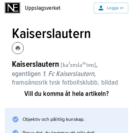
Uppslagsverket
Uppslagsverket
Logga in
Kaiserslautern
Kaiserslautern
i
u
,
[ka
zɐsla
ʹtɐn]
egentligen
1. Fc Kaiserslautern
,
framgångsrik tysk fotbollsklubb, bildad
1900.
Vill du komma åt hela artikeln?
Kaiserslautern har blivit västtyska eller tyska
mästare fyra gånger, 1951, 1953, 1991 och
Objektiv och pålitlig kunskap.
1998, vunnit cupen 1990 och 1996 samt tyska
supercupen 1991.