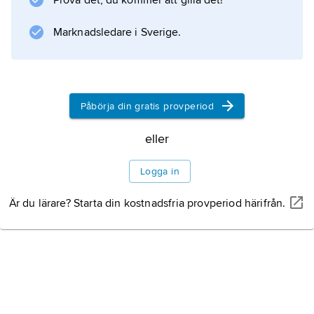
Prova det, du kommer att gilla det!
Marknadsledare i Sverige.
Information om artikeln
Påbörja din gratis provperiod
eller
Logga in
Är du lärare? Starta din kostnadsfria provperiod härifrån.