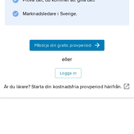
Prova det, du kommer att gilla det!
Den orange eller gula frukten, som är ett bär
med fyra kvarsittande, stora foderblad, liknar
Marknadsledare i Sverige.
till utseendet en tomat; den är
Påbörja din gratis provperiod
Information om artikeln
eller
Logga in
Är du lärare? Starta din kostnadsfria provperiod härifrån.