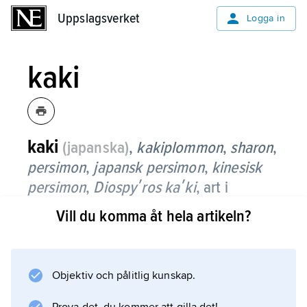
Uppslagsverket
Uppslagsverket
Logga in
kaki
kaki
(japanska)
,
kakiplommon
,
sharon
,
persimon
,
japansk persimon
,
kinesisk
persimon
,
Diospyʹros kaʹki
, art i
familjen ebenholtsväxter.
Vill du komma åt hela artikeln?
Det är ett upp till 12 m högt, lövfällande träd
med strödda, glänsande och äggrunda till
ovala blad. De rosa blommorna är enkönade
Objektiv och pålitlig kunskap.
med hon- och hanblommor på skilda träd.