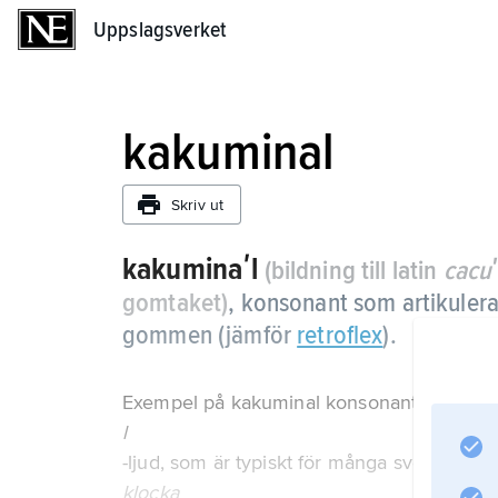
Uppslagsverket
Uppslagsverket
kakuminal
Skriv ut
kakuminaʹl
(bildning till latin
cacu
gomtaket)
, konsonant som artikule
gommen (jämför
retroflex
).
Exempel på kakuminal konsonant är s.k. tj
l
-ljud, som är typiskt för många svenska dia
klocka