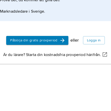
Prova det, du kommer att gilla det!
Marknadsledare i Sverige.
eller
Påbörja din gratis provperiod
Logga in
Är du lärare? Starta din kostnadsfria provperiod härifrån.