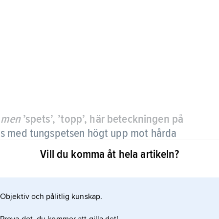
ʹmen
’spets’, ’topp’, här beteckningen på
ras med tungspetsen högt upp mot hårda
Vill du komma åt hela artikeln?
ockt
Objektiv och pålitlig kunskap.
lekter i ord som