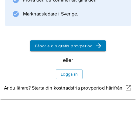
Prova det, du kommer att gilla det!
som ett instrument för att sortera ut och
rangordna intressanta investeringsalternativ.
Marknadsledare i Sverige.
Information om artikeln
Påbörja din gratis provperiod
eller
Logga in
Är du lärare? Starta din kostnadsfria provperiod härifrån.