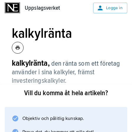
Uppslagsverket
Uppslagsverket
Logga in
kalkylränta
kalkylränta,
den ränta som ett företag
använder i sina kalkyler, främst
investeringskalkyler.
Vill du komma åt hela artikeln?
Valet av kalkylräntans storlek
(kalkylräntefoten) kan baseras på den
förväntade avkastningen eller på kostnaderna.
Kalkylräntans storlek spelar en avgörande roll
Objektiv och pålitlig kunskap.
för investeringskalkylens utfall och används