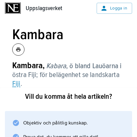
Uppslagsverket
Uppslagsverket
Logga in
Kambara
Kambara,
Kabara
,
ö bland Lauöarna i
östra Fiji; för belägenhet se landskarta
Fiji
.
Vill du komma åt hela artikeln?
Information om artikeln
Objektiv och pålitlig kunskap.