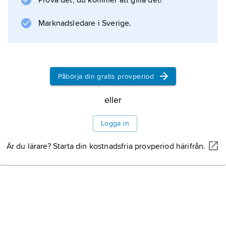
Prova det, du kommer att gilla det!
Marknadsledare i Sverige.
Påbörja din gratis provperiod
eller
Logga in
Är du lärare? Starta din kostnadsfria provperiod härifrån.