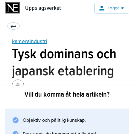
Uppslagsverket
Uppslagsverket
Logga in
kameraindustri
Tysk dominans och
japansk etablering
Vill du komma åt hela artikeln?
Den förbättrade kvaliteten och de fallande
priserna på 35-millimetersfilmen skapade från
och med 1910- och 20-talen utrymme för nya
Objektiv och pålitlig kunskap.
kameraproducenter som använde filmen för
stillbildskameror. Ett flertal tyska företags