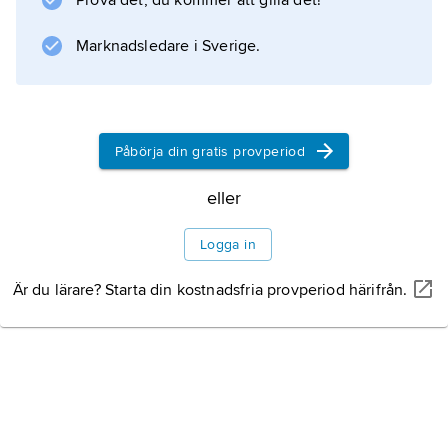
Prova det, du kommer att gilla det!
genombrott på den nya 35-
Marknadsledare i Sverige.
millimetersmarknaden blev avgörande för
filmens genombrott för nyhets- och
dokumentärfotografering. Bland dessa märks
Leica
Påbörja din gratis provperiod
och
Zeiss
eller
Ikons
Logga in
Är du lärare? Starta din kostnadsfria provperiod härifrån.
Information om artikeln