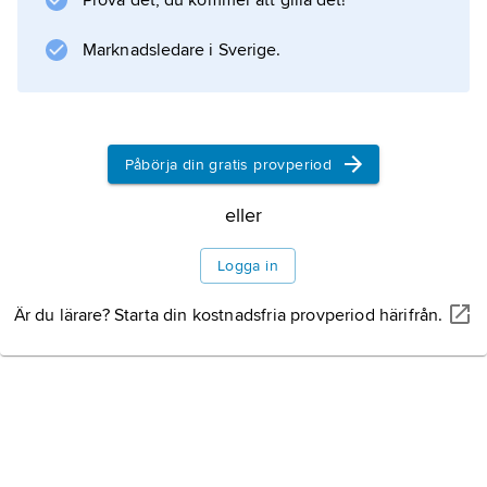
Prova det, du kommer att gilla det!
emellertid i början på 1700-talet och
portugisernas inflytande minskade
Marknadsledare i Sverige.
Information om artikeln
Påbörja din gratis provperiod
eller
Logga in
Är du lärare? Starta din kostnadsfria provperiod härifrån.