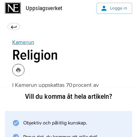
Uppslagsverket
Uppslagsverket
Logga in
Kamerun
Religion
I Kamerun uppskattas 70 procent av
befolkningen vara kristna. Den kristna
Vill du komma åt hela artikeln?
närvaron kan sägas ha inletts 1472, då den
portugisiske upptäcktsresanden Fernão do Pó
kom till Kameruns kust. Efter honom kom
Objektiv och pålitlig kunskap.
handelsmän som framför allt hade intressen i
transatlantisk slavhandel. Slavhandeln sjönk