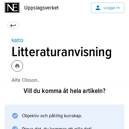
Uppslagsverket
Uppslagsverket
Logga in
kams
Litteraturanvisning
Alfa Olsson,
Om allmogens kosthåll
Vill du komma åt hela artikeln?
(1958).
Objektiv och pålitlig kunskap.
Information om artikeln