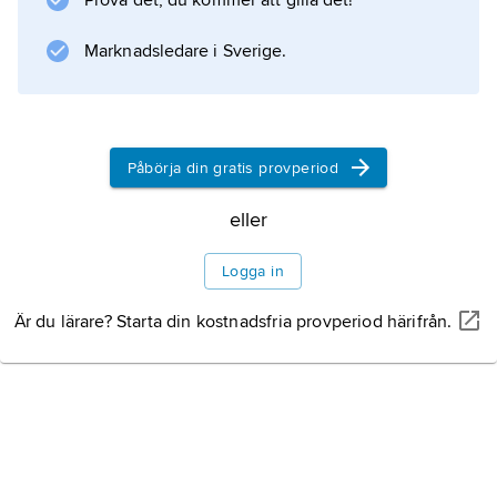
Prova det, du kommer att gilla det!
Marknadsledare i Sverige.
Påbörja din gratis provperiod
eller
Logga in
Är du lärare? Starta din kostnadsfria provperiod härifrån.