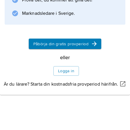
Prova det, du kommer att gilla det!
Marknadsledare i Sverige.
Påbörja din gratis provperiod
eller
Logga in
Är du lärare? Starta din kostnadsfria provperiod härifrån.