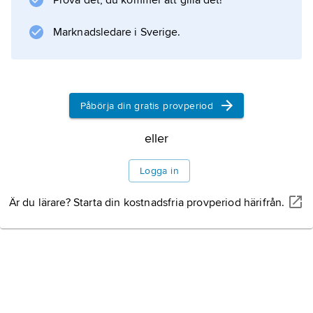
Prova det, du kommer att gilla det!
Marknadsledare i Sverige.
Påbörja din gratis provperiod
eller
Logga in
Är du lärare? Starta din kostnadsfria provperiod härifrån.