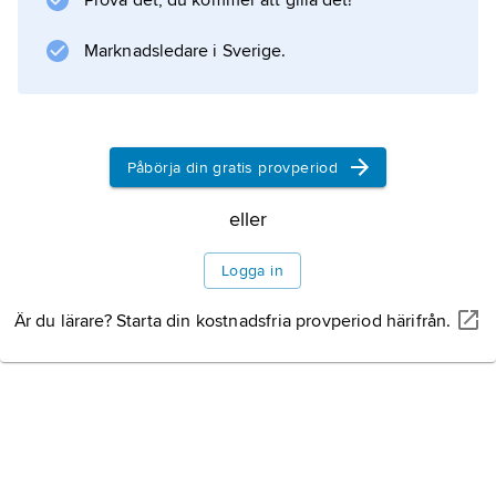
Prova det, du kommer att gilla det!
Marknadsledare i Sverige.
Påbörja din gratis provperiod
eller
Logga in
Är du lärare? Starta din kostnadsfria provperiod härifrån.