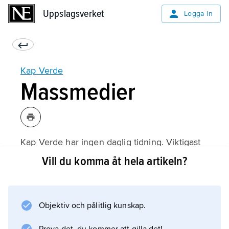
Uppslagsverket
Uppslagsverket
Logga in
Kap Verde
Massmedier
Kap Verde har ingen daglig tidning. Viktigast
är regeringsägda tvådagarstidningen Novo
Vill du komma åt hela artikeln?
Jornal och oppositionspartiet PAICV:s
veckotidning A Semana.
Objektiv och pålitlig kunskap.