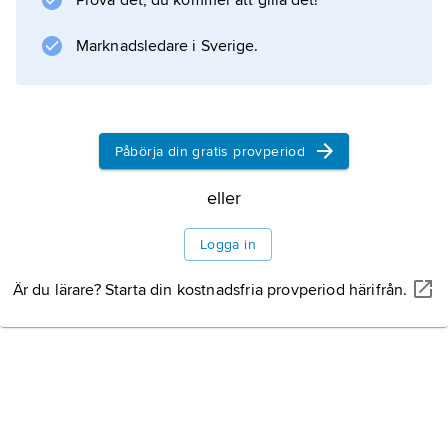
Prova det, du kommer att gilla det!
Information om artikeln
Marknadsledare i Sverige.
Påbörja din gratis provperiod
eller
Logga in
Är du lärare? Starta din kostnadsfria provperiod härifrån.