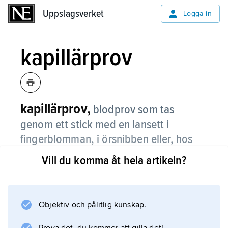
Uppslagsverket
Uppslagsverket
Logga in
kapillärprov
kapillärprov,
blodprov som tas
genom ett stick med en lansett i
fingerblomman, i örsnibben eller, hos
spädbarn, på hälens undersida.
Vill du komma åt hela artikeln?
Blodet samlas upp i ett litet rör (pipett) eller
ibland på ett filtrerpapper där det får torka in.
Kapillärprov används framför allt på barn och
Objektiv och pålitlig kunskap.
för övrigt för sådana analyser som görs ofta