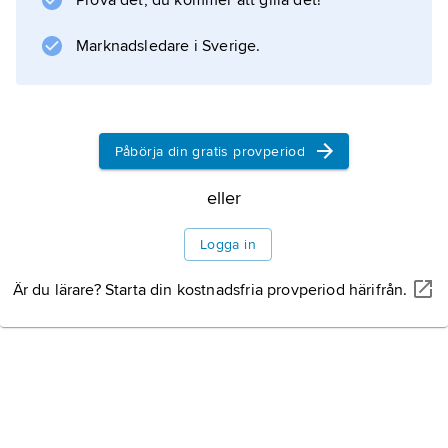
Prova det, du kommer att gilla det!
eller av patienten själv (t.ex. för bestämning av
”blodsocker”).
Marknadsledare i Sverige.
Arterialiserat kapillärblod
är blod som tas från
Påbörja din gratis provperiod
Information om artikeln
eller
Logga in
Är du lärare? Starta din kostnadsfria provperiod härifrån.