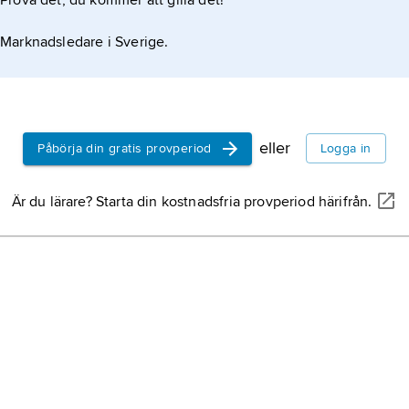
Prova det, du kommer att gilla det!
Marknadsledare i Sverige.
eller
Påbörja din gratis provperiod
Logga in
Är du lärare? Starta din kostnadsfria provperiod härifrån.