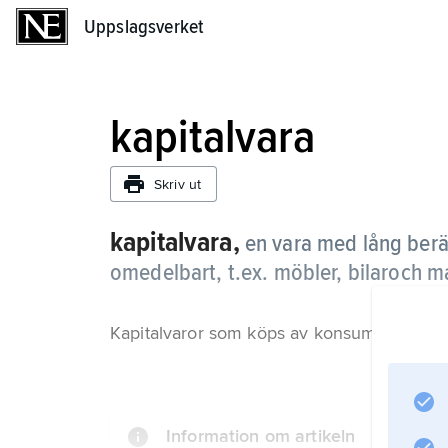
Uppslagsverket
Uppslagsverket
kapitalvara
Skriv ut
kapitalvara,
en vara med lång berä
omedelbart, t.ex. möbler, bilaroch m
Kapitalvaror som köps av konsumenter kall
Information om artikeln