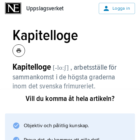
Uppslagsverket
Uppslagsverket
Logga in
Kapitelloge
Kapitelloge
, arbetsställe för
[-lo:ʃ]
sammankomst i de högsta graderna
inom det svenska frimureriet.
Vill du komma åt hela artikeln?
Information om artikeln
Objektiv och pålitlig kunskap.