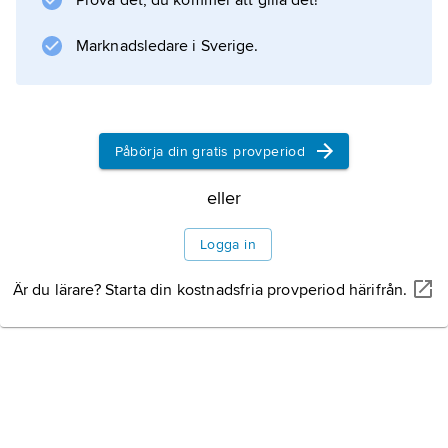
Prova det, du kommer att gilla det!
Marknadsledare i Sverige.
Påbörja din gratis provperiod
eller
Logga in
Är du lärare? Starta din kostnadsfria provperiod härifrån.