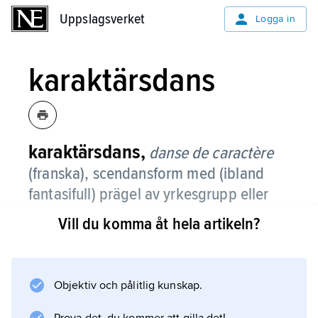
Uppslagsverket
Uppslagsverket
Logga in
karaktärsdans
karaktärsdans,
danse de caractère
(franska), scendansform med (ibland
fantasifull) prägel av yrkesgrupp eller
nationalitet, framförd i vederbörlig
Vill du komma åt hela artikeln?
kostym och, oftast, i skor med klack
eller stövlar.
Objektiv och pålitlig kunskap.
I början av 1800-talet använde Carlo Blasis
termen för alla danser i folklig stil i en balett.