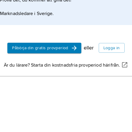
Prova det, du kommer att gilla det!
Marknadsledare i Sverige.
eller
Påbörja din gratis provperiod
Logga in
Är du lärare? Starta din kostnadsfria provperiod härifrån.