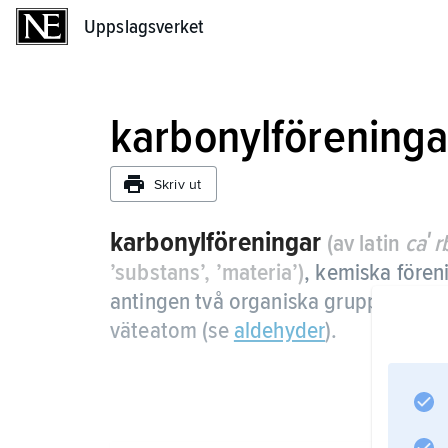
Uppslagsverket
Uppslagsverket
karbonylföreninga
Skriv ut
karbonylföreningar
(av latin
caʹr
’substans’, ’materia’)
,
kemiska föreni
antingen två organiska grupper (se
k
väteatom (se
aldehyder
).