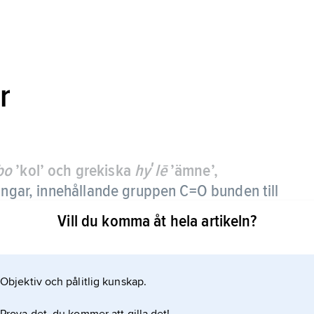
r
bo
’kol’ och grekiska
hyʹlē
’ämne’,
ngar, innehållande gruppen C=O bunden till
etoner
) eller till en organisk grupp och en
Vill du komma åt hela artikeln?
Objektiv och pålitlig kunskap.