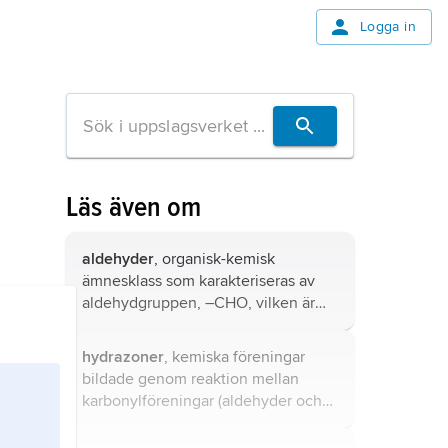
Logga in
Läs även om
aldehyder
, organisk-kemisk
ämnesklass som karakteriseras av
aldehydgruppen, –CHO, vilken är
direkt bunden till en annan kolatom
eller till en väteatom (formaldehyd,
hydrazoner
, kemiska föreningar
H
CO).
2
bildade genom reaktion mellan
karbonylföreningar (aldehyder och
ketoner) och alkyl- eller
arylhydraziner.