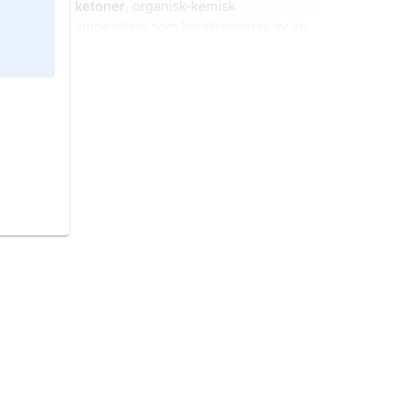
ketoner
, organisk-kemisk
ämnesklass som karakteriseras av en
karbonylgrupp (
ketogrupp
) bunden
till två kolvätegrupper.
diazoföreningar
, organisk-kemiska
föreningar innehållande gruppen
=N
.
2
enoler
, kemiska föreningar i vilka en
hydroxigrupp är direkt bunden till en
kolatom tillhörande en kol–
koldubbelbindning där R (se bild) är
en organisk grupp eller en väteatom.
dehydro-
, prefix i namn på organisk-
kemiska föreningar som innehåller
färre väteatomer än motsvarande
föreningar utan prefix.
oximer
, derivat av aldehyder eller
ketoner med hydroxylamin.