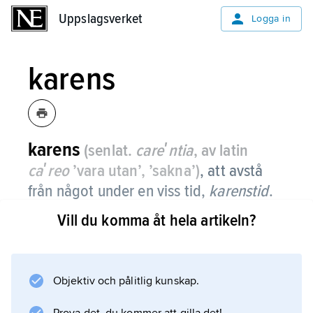
Uppslagsverket
Uppslagsverket
Logga in
karens
karens
(senlat.
careʹntia
, av latin
caʹreo
’vara utan’, ’sakna’)
, att avstå
från något under en viss tid,
karenstid
.
Vill du komma åt hela artikeln?
Inom
medicinen
innebär t.ex. vätskekarens att man under viss
tid håller vätsketillförseln nere eller helt avstår
Objektiv och pålitlig kunskap.
från att ge en patient vätska, t.ex. vid ökad