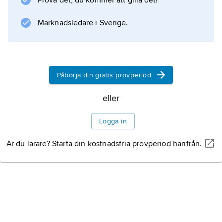
Prova det, du kommer att gilla det!
mängd vatten i kroppen.
Marknadsledare i Sverige.
Information om artikeln
Påbörja din gratis provperiod
eller
Logga in
Är du lärare? Starta din kostnadsfria provperiod härifrån.