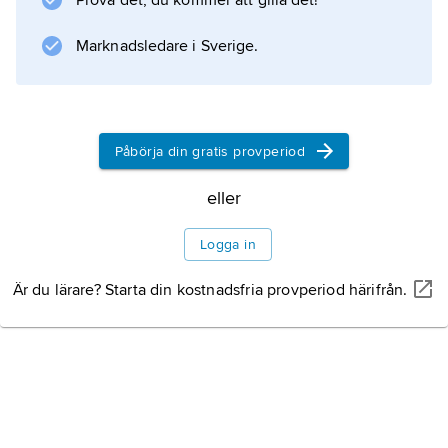
Prova det, du kommer att gilla det!
Marknadsledare i Sverige.
Information om artikeln
Påbörja din gratis provperiod
eller
Logga in
Är du lärare? Starta din kostnadsfria provperiod härifrån.