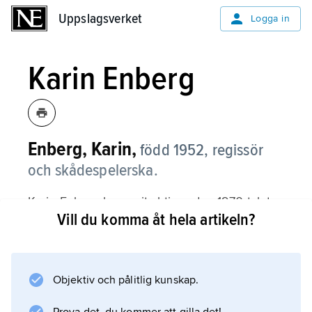
Uppslagsverket
Uppslagsverket
Logga in
Karin Enberg
Enberg, Karin,
född 1952, regissör
och skådespelerska.
Karin Enberg har varit aktiv sedan 1970-talet,
Vill du komma åt hela artikeln?
då hon främst arbetade som skådespelerska
vid den fria gruppen Teater 9 i Stockholm.
Under 1980-talet var hon verksam på bland
annat Dramaten och Uppsala Stadsteater
Objektiv och pålitlig kunskap.
samt med radio- och TV-teater.