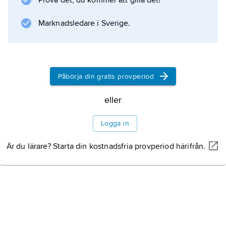
Prova det, du kommer att gilla det!
inriktade statsvetenskapen. Bland hans skrifter
kan nämnas
Marknadsledare i Sverige.
Political Community and the North Atlantic
Area
(1957), där Norden betecknas som en
”säkerhetsgemenskap”, den cybernetiskt
Påbörja din gratis provperiod
inriktade
eller
The Nerves of Government
Logga in
Är du lärare? Starta din kostnadsfria provperiod härifrån.
Information om artikeln