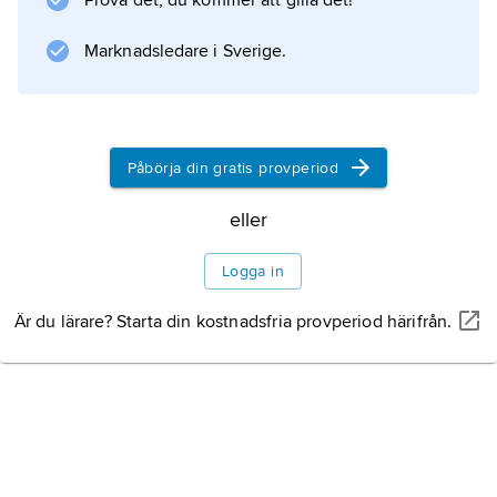
Prova det, du kommer att gilla det!
carnéol
, av medeltidslat.
Marknadsledare i Sverige.
corniʹola
’kornellbuske’, ’karneol’; den medeltidslatinska
formen
carneʹolus
Påbörja din gratis provperiod
, varifrån
karneol
eller
närmast kommer, är en ombildning av
Logga in
corniʹola
gjord i anslutning till
Är du lärare? Starta din kostnadsfria provperiod härifrån.
Information om artikeln