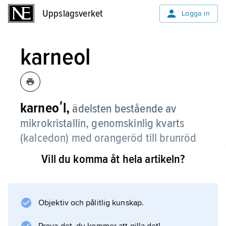
Uppslagsverket
Uppslagsverket
Logga in
karneol
karneoʹl,
ädelsten bestående av
mikrokristallin, genomskinlig kvarts
(kalcedon) med orangeröd till brunröd
färg.
Vill du komma åt hela artikeln?
Den används för prydnadsföremål och för
cabochoner i ringar och halsband. De
viktigaste förekomsterna finns i Indien. – För
Objektiv och pålitlig kunskap.
ordets härledning jämför franska