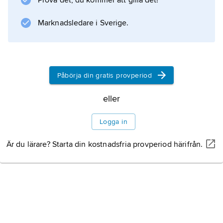
Prova det, du kommer att gilla det!
Marknadsledare i Sverige.
Information om artikeln
Påbörja din gratis provperiod
eller
Logga in
Är du lärare? Starta din kostnadsfria provperiod härifrån.