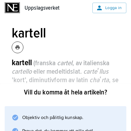
Uppslagsverket
Uppslagsverket
Logga in
kartell
kartell
(franska
cartel
, av italienska
cartello
eller medeltidslat.
carteʹllus
’kort’, diminutivform av latin
chaʹrta
, se
vidare
karta
)
,
grupp av politiska partier
Vill du komma åt hela artikeln?
som samverkar för att undvika
underrepresentation som en följd av
valsystemet; se
valkartell
.
Objektiv och pålitlig kunskap.