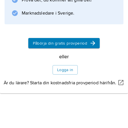
Prova det, du kommer att gilla det!
Marknadsledare i Sverige.
Information om artikeln
Påbörja din gratis provperiod
eller
Logga in
Är du lärare? Starta din kostnadsfria provperiod härifrån.