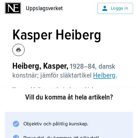
Uppslagsverket
Uppslagsverket
Logga in
Kasper Heiberg
Heiberg, Kasper,
1928–84, dansk
konstnär; jämför släktartikel
Heiberg
.
Kasper Heiberg arbetade med icke-
Vill du komma åt hela artikeln?
föreställande former och rörde sig inte sällan i
ett gränsområde mellan skulptur och måleri,
där han på olika sätt utvecklade färgens och
linjens verkan i en tredimensionell rymd.
Objektiv och pålitlig kunskap.