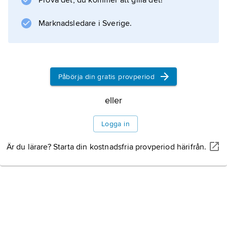
Prova det, du kommer att gilla det!
kavalleriet
.
Marknadsledare i Sverige.
Litteraturanvisning
Påbörja din gratis provperiod
eller
Information om artikeln
Logga in
Är du lärare? Starta din kostnadsfria provperiod härifrån.