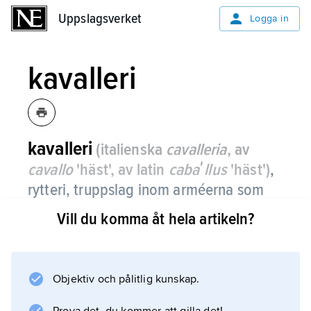
Uppslagsverket
Uppslagsverket
Logga in
kavalleri
kavalleri
(italienska
cavalleria
, av
cavallo
'häst', av latin
cabaʹllus
'häst')
,
rytteri, truppslag inom arméerna som
tidigare utförde strid till häst; numera
Vill du komma åt hela artikeln?
kan benämningen kavalleri användas
även för pansar-, spanings- eller
luftburna förband.
Objektiv och pålitlig kunskap.
Om det svenska kavalleriet, se