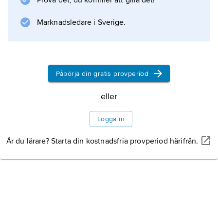
Prova det, du kommer att gilla det!
också noterbart att infrastrukturen är bäst
utbyggd i norr. Alma-Ata
Marknadsledare i Sverige.
Information om artikeln
Påbörja din gratis provperiod
eller
Logga in
Är du lärare? Starta din kostnadsfria provperiod härifrån.