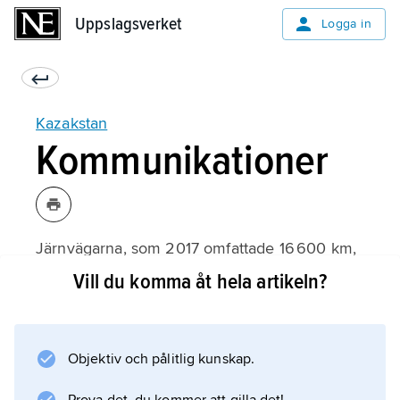
Uppslagsverket
Uppslagsverket
Logga in
Kazakstan
Kommunikationer
Järnvägarna, som 2017 omfattade 16 600 km,
utgör stommen i Kazakstans transportnät och
Vill du komma åt hela artikeln?
är av stor betydelse för råvaruhanteringen.
Turksibbanan, som byggdes på 1930-talet,
genomkorsar Kazakstan. Landets vägnät
Objektiv och pålitlig kunskap.
omfattar 93 600 km (2009). Vid sidan av en
märkbar orientering mot Ryssland är det