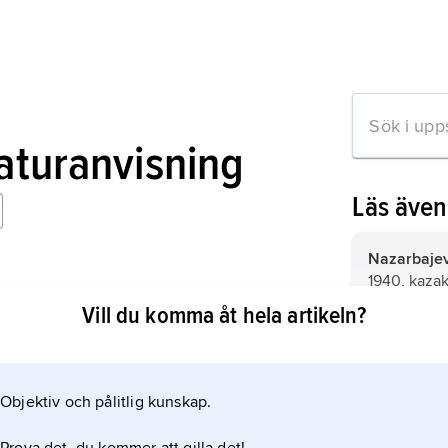
raturanvisning
Läs äve
Nazarbajev
1940, kazak
president 1
Vill du komma åt hela artikeln?
Kirgizistan
mation om artikeln
Objektiv och pålitlig kunskap.
Turkmenist