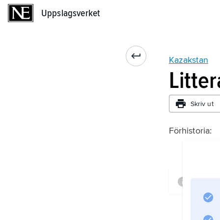
Uppslagsverket
Uppslagsverket
Kazakstan
Litte
Skriv ut
Förhistoria:
Infor