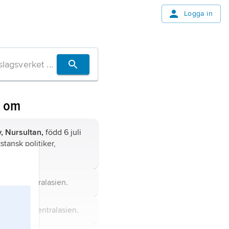
Logga in
n om
,
Nursultan,
född 6 juli
stansk politiker,
991–2019.
, stat i Centralasien.
an,
stat i Centralasien.