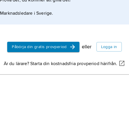
Prova det, du kommer att gilla det!
Uzbekista
Marknadsledare i Sverige.
Mongoliet,
Ryssland i 
Armenien,
eller
Påbörja din gratis provperiod
Logga in
västra Asie
Är du lärare? Starta din kostnadsfria provperiod härifrån.
Georgien
, 
nordvästra 
Tadzjikista