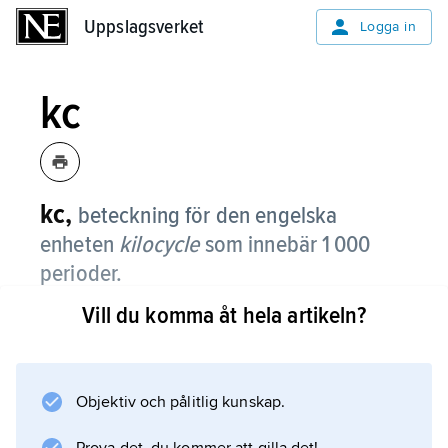
Uppslagsverket
Uppslagsverket
Logga in
kc
kc,
beteckning för den engelska
enheten
kilocycle
som innebär 1 000
perioder.
Vill du komma åt hela artikeln?
Den förekommer också felaktigt i stället för
kc/s (= kHz).
Objektiv och pålitlig kunskap.