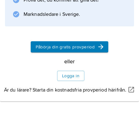
Information om artikeln
Prova det, du kommer att gilla det!
Marknadsledare i Sverige.
Påbörja din gratis provperiod
eller
Logga in
Är du lärare? Starta din kostnadsfria provperiod härifrån.