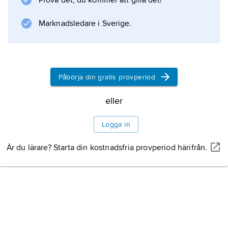
Prova det, du kommer att gilla det!
Marknadsledare i Sverige.
Information om artikeln
Påbörja din gratis provperiod
eller
Logga in
Är du lärare? Starta din kostnadsfria provperiod härifrån.