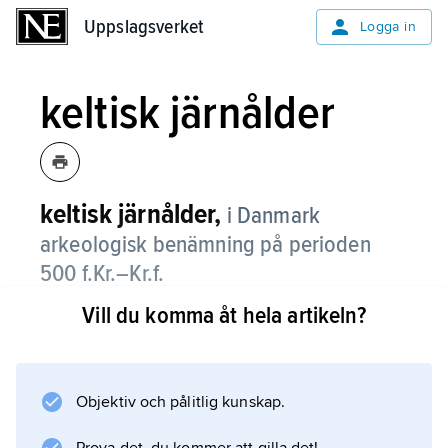
Uppslagsverket
Uppslagsverket
Logga in
keltisk järnålder
keltisk järnålder,
i Danmark
arkeologisk benämning på perioden
500 f.Kr.–Kr.f.
Vill du komma åt hela artikeln?
I övriga nordiska länder kallas perioden
förromersk järnålder
, en benämning som också används för
Norden som helhet.
Objektiv och pålitlig kunskap.