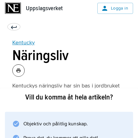
Uppslagsverket
Uppslagsverket
Logga in
Kentucky
Näringsliv
Kentuckys näringsliv har sin bas i jordbruket
och till detta anknytande förädlingsindustrier.
Vill du komma åt hela artikeln?
De viktigaste produkterna är tobak, majs och
sojabönor samt kött och mejeriprodukter.
Tobaksskörden är USA:s näst största (efter
Objektiv och pålitlig kunskap.
North Carolina). Delstaten är USA:s ledande
whiskeyproducent (bourbon) och har även en