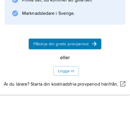
Prova det, du kommer att gilla det!
stor tobaksindustri. Kentucky är även känt för
sin
Marknadsledare i Sverige.
Information om artikeln
Påbörja din gratis provperiod
eller
Logga in
Är du lärare? Starta din kostnadsfria provperiod härifrån.