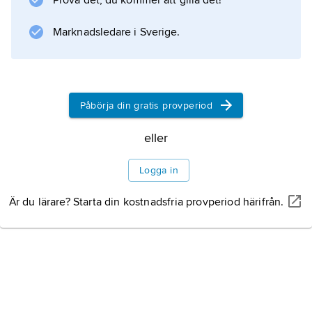
Prova det, du kommer att gilla det!
Ungefär hälften av befolkningen återfinns i
sydvästra Kenya, i området runt Victoriasjön
Marknadsledare i Sverige.
samt
Påbörja din gratis provperiod
Information om artikeln
eller
Logga in
Är du lärare? Starta din kostnadsfria provperiod härifrån.