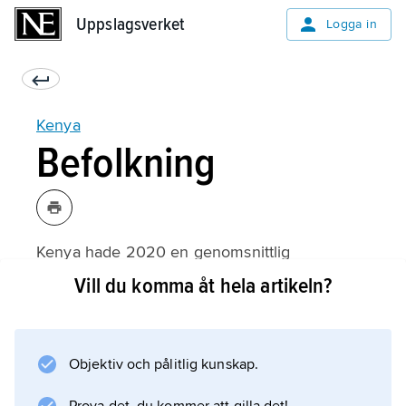
Uppslagsverket
Uppslagsverket
Logga in
Kenya
Befolkning
Kenya hade 2020 en genomsnittlig
befolkningstäthet av 92 invånare per km
Vill du komma åt hela artikeln?
2
. Beroende på ekologiska förhållanden och
tillgången på brukningsbar jord är dock
Objektiv och pålitlig kunskap.
befolkningen ojämnt fördelad; cirka 75
procent bor på 10 procent av landets yta.