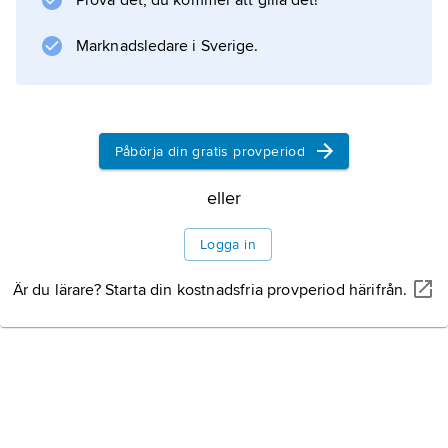
Prova det, du kommer att gilla det!
års ålder. Sekundärskolan omfattar fyra
Marknadsledare i Sverige.
Information om artikeln
Påbörja din gratis provperiod
eller
Logga in
Är du lärare? Starta din kostnadsfria provperiod härifrån.