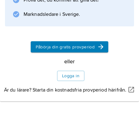
Prova det, du kommer att gilla det!
Information om artikeln
Marknadsledare i Sverige.
Påbörja din gratis provperiod
eller
Logga in
Är du lärare? Starta din kostnadsfria provperiod härifrån.