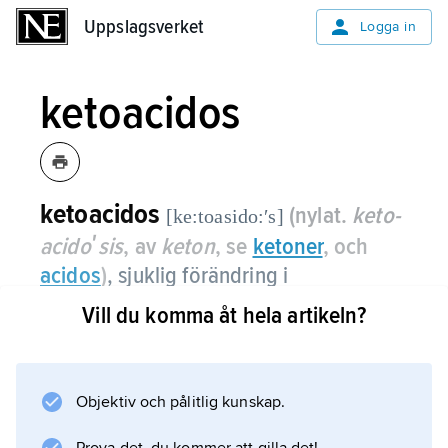
Uppslagsverket
Uppslagsverket
Logga in
ketoacidos
ketoacidos
(nylat.
keto­
[ke:toasido:ʹs]
acidoʹsis
, av
keton
, se
ketoner
, och
acidos
)
, sjuklig förändring i
kroppsvätskornas sammansättning
Vill du komma åt hela artikeln?
orsakad av ökad bildning av
ketonkroppar, se
acidos
.
Objektiv och pålitlig kunskap.