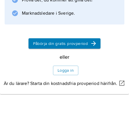
Prova det, du kommer att gilla det!
Marknadsledare i Sverige.
Påbörja din gratis provperiod
eller
Logga in
Är du lärare? Starta din kostnadsfria provperiod härifrån.