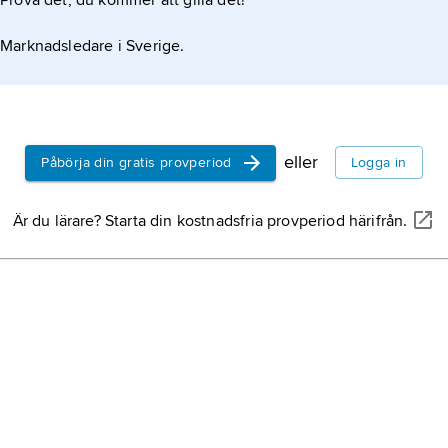
Prova det, du kommer att gilla det!
 finns. De vanligaste kikartyperna är:
Marknadsledare i Sverige.
eller
Påbörja din gratis provperiod
Logga in
Är du lärare? Starta din kostnadsfria provperiod härifrån.