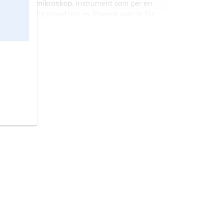
mikroskop
, instrument som ger en
förstorad bild av föremål som är för
små att studeras med blotta ögat.
avbildningsfel,
term inom optiken:
avvikelse från originalet vid
avbildning.
lins
, inom fysiken något som samlar
eller sprider en vågrörelse.
teleskop
, större kikare, framför allt
använd inom astronomin, som med
hjälp av linser och/eller speglar
avbildar vanligtvis små och ljussvaga
astronomiska objekt.
kamera
, instrument för framställning
av bilder på material som kemiskt
eller fysikaliskt påverkats av ljuset.