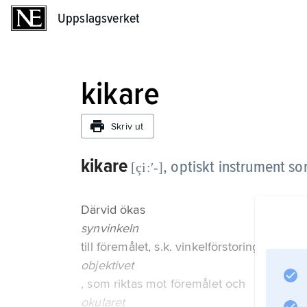
Uppslagsverket
Uppslagsverket
kikare
Skriv ut
kikare
,
optiskt instrument so
[çi:ʹ-]
Därvid ökas
synvinkeln
till föremålet, s.k. vinkelförstoring. Kikare
objektivet
, som riktas mot föremålet och
okularet