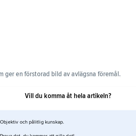
m ger en förstorad bild av avlägsna föremål.
Vill du komma åt hela artikeln?
n består normalt av två linser eller linssystem,
Objektiv och pålitlig kunskap.