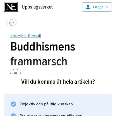
Uppslagsverket
Uppslagsverket
Logga in
kinesisk filosofi
Buddhismens
frammarsch
Vill du komma åt hela artikeln?
Genom sin spekulation kring vara och icke-
vara beredde neodaoismen marken för den
buddhistiska filosofin, vars framgångar nu
Objektiv och pålitlig kunskap.
började. Tidigare hade det främst rört sig om
ett ganska långsamt inflöde i form av religiös