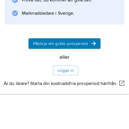
Prova det, du kommer att gilla det!
praxis, men nu introducerades allt mera av
Marknadsledare i Sverige.
vishetslitteraturen, varvid den daoistiska
filosofin fick stå för många av
Påbörja din gratis provperiod
Information om artikeln
eller
Logga in
Är du lärare? Starta din kostnadsfria provperiod härifrån.