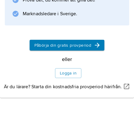
Prova det, du kommer att gilla det!
Marknadsledare i Sverige.
Påbörja din gratis provperiod
eller
Logga in
Är du lärare? Starta din kostnadsfria provperiod härifrån.