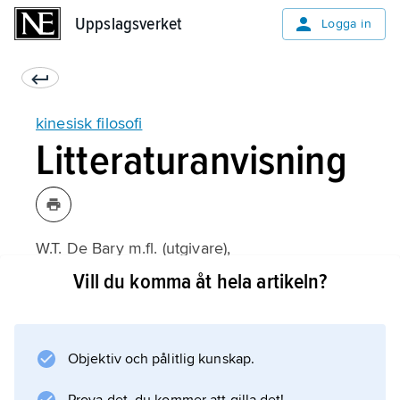
Uppslagsverket
Uppslagsverket
Logga in
kinesisk filosofi
Litteraturanvisning
W.T. De Bary m.fl. (utgivare),
Sources of Chinese Tradition
Vill du komma åt hela artikeln?
(1960);
Objektiv och pålitlig kunskap.
Information om artikeln