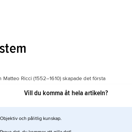
ystem
n Matteo Ricci (1552–1610) skapade det första
mit omkring 50 olika system för att överföra kinesiska
Vill du komma åt hela artikeln?
Objektiv och pålitlig kunskap.