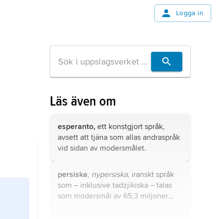
Logga in
Läs även om
esperanto,
ett
konstgjort språk
,
avsett att tjäna som allas andraspråk
vid sidan av modersmålet.
persiska
,
nypersiska
, iranskt språk
som – inklusive tadzjikiska – talas
som modersmål av 65,3 miljoner
(2022).