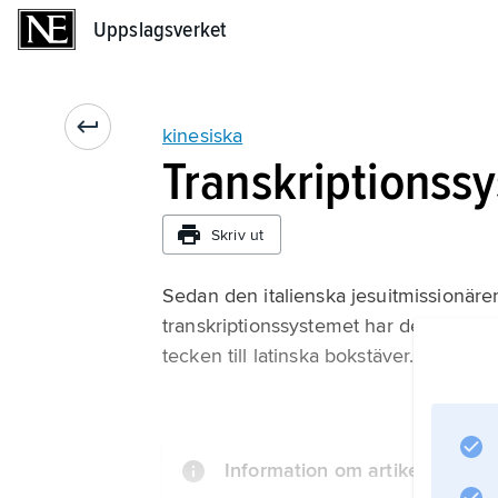
Uppslagsverket
Uppslagsverket
kinesiska
Transkriptionss
Skriv ut
Sedan den italienska jesuitmissionäre
transkriptionssystemet har det tillkom
tecken till latinska bokstäver.
Information om artikeln