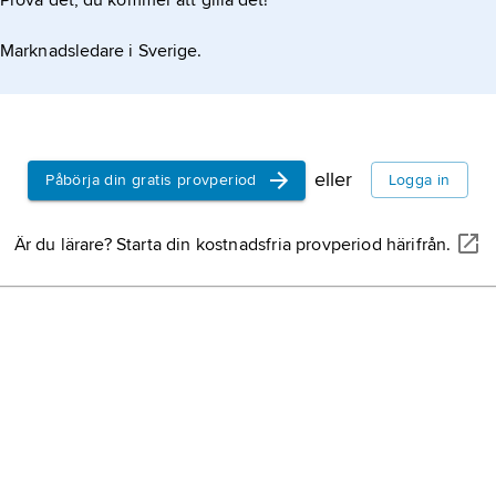
Prova det, du kommer att gilla det!
Marknadsledare i Sverige.
eller
Påbörja din gratis provperiod
Logga in
Är du lärare? Starta din kostnadsfria provperiod härifrån.