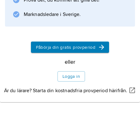
Prova det, du kommer att gilla det!
försvarsorganisationen 2000 avvecklades
dock samtliga försvarsområden.
Marknadsledare i Sverige.
Information om artikeln
Påbörja din gratis provperiod
eller
Logga in
Är du lärare? Starta din kostnadsfria provperiod härifrån.