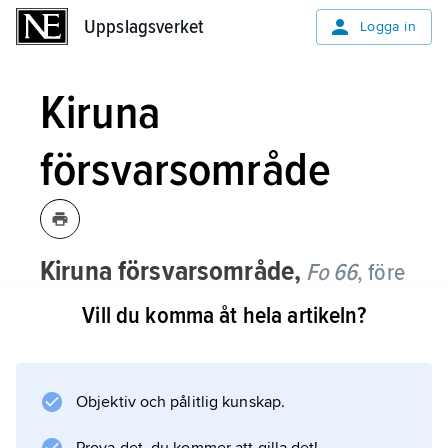
Uppslagsverket
Uppslagsverket
Logga in
Kiruna
försvarsområde
Kiruna försvarsområde,
Fo 66
,
före
detta försvarsområde i norra Norrland,
Vill du komma åt hela artikeln?
anknutet till Lapplands jägarregemente,
I 22.
Objektiv och pålitlig kunskap.
1998 uppgick Fo 66 i Fo 63, Norrbottens
försvarsområde, Boden. Med den nya