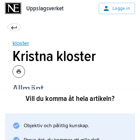
Uppslagsverket
Uppslagsverket
Logga in
kloster
Kristna kloster
Allmänt
Vill du komma åt hela artikeln?
Liv och verksamhet
Klosterreformer
Objektiv och pålitlig kunskap.