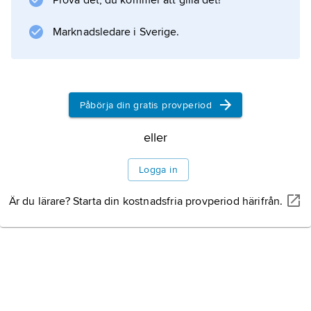
Klostrens ekonomi
Prova det, du kommer att gilla det!
Efter medeltiden
Marknadsledare i Sverige.
Påbörja din gratis provperiod
Information om artikeln
eller
Logga in
Är du lärare? Starta din kostnadsfria provperiod härifrån.