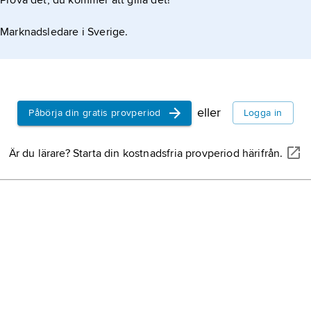
Prova det, du kommer att gilla det!
Marknadsledare i Sverige.
eller
Påbörja din gratis provperiod
Logga in
Är du lärare? Starta din kostnadsfria provperiod härifrån.