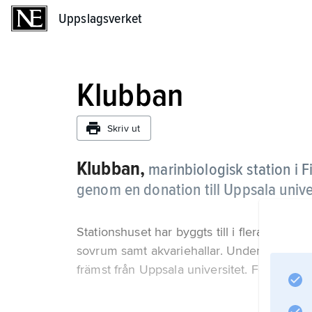
Uppslagsverket
Uppslagsverket
Klubban
Skriv ut
Klubban,
marinbiologisk station i 
genom en donation till Uppsala unive
Stationshuset har byggts till i flera etappe
sovrum samt akvariehallar. Under sommarhal
främst från Uppsala universitet. Forskningsp