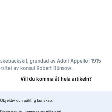
Fiskebäckskil, grundad av Adolf Appellöf 1915
rsitet av konsul Robert Bünsow.
Vill du komma åt hela artikeln?
r och inrymmer bl.a. en stor kurssal, arbets- och
våret hålls kurser i marinbiologi för studenter,
rojekt pågår, främst i ekologi.
Objektiv och pålitlig kunskap.