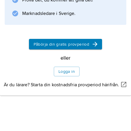
Prova det, du kommer att gilla det!
överlever i syrefattiga vatten genom att
använda simblåsan som lunga. Biologin är
Marknadsledare i Sverige.
dåligt studerad,
Påbörja din gratis provperiod
Information om artikeln
eller
Logga in
Är du lärare? Starta din kostnadsfria provperiod härifrån.