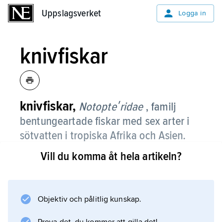
Uppslagsverket
Uppslagsverket
Logga in
knivfiskar
knivfiskar,
Notopteʹridae
, familj
bentungeartade fiskar med sex arter i
sötvatten i tropiska Afrika och Asien.
Vill du komma åt hela artikeln?
De blir mellan 20 och 80 cm långa och har en
knivliknande form genom att de är hoptryckta
från sidan och smalnar av bakåt. Den långa
analfenan är sammanvuxen med stjärtfenan.
Objektiv och pålitlig kunskap.
Knivfiskar är mörkeraktiva rovfiskar som