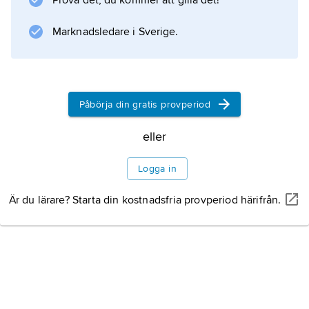
Prova det, du kommer att gilla det!
Marknadsledare i Sverige.
Påbörja din gratis provperiod
eller
Logga in
Är du lärare? Starta din kostnadsfria provperiod härifrån.