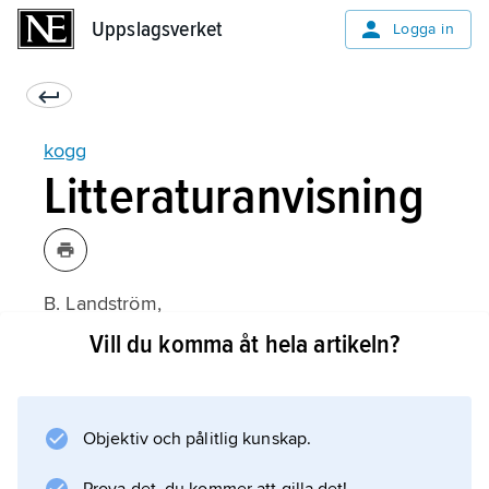
Uppslagsverket
Uppslagsverket
Logga in
kogg
Litteraturanvisning
B. Landström,
Skeppet
Vill du komma åt hela artikeln?
(1961).
Objektiv och pålitlig kunskap.
Information om artikeln