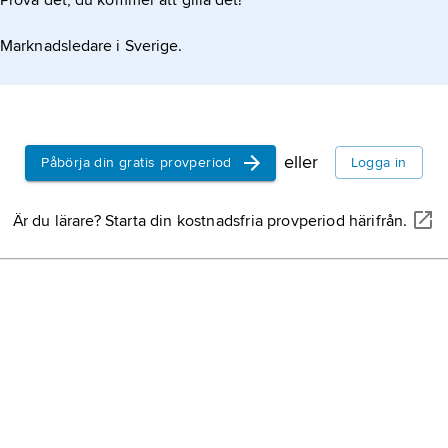
Prova det, du kommer att gilla det!
Marknadsledare i Sverige.
eller
Påbörja din gratis provperiod
Logga in
Är du lärare? Starta din kostnadsfria provperiod härifrån.