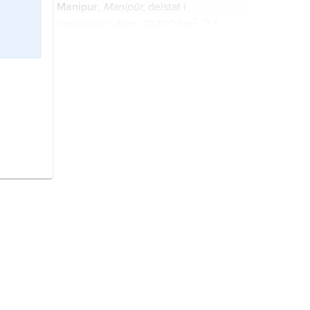
Manipur
,
Maṇipūr
, delstat i
2
nordöstra Indien; 22 400 km
, 2,7
miljoner invånare (2011).
Dessau
, stad i delstaten Sachsen,
Tyskland, 50 km norr om Leipzig; 83
600 invånare (2014).
Korallhavet,
del av Stilla havet
beläget mellan Australien, Nya
Guinea, Salomonöarna och Nya
Kaledonien.
Assam,
delstat i nordöstra Indien;
2
78 500 km
, 31,1 miljoner invånare
(2011).
Torgau
, stad vid Elbe i delstaten
Sachsen, östra Tyskland; 20 200