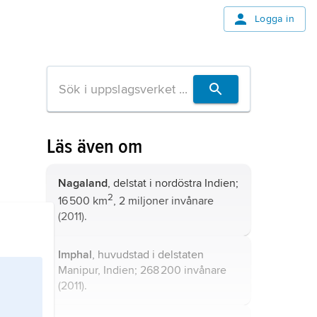
Logga in
Läs även om
Nagaland
, delstat i nordöstra Indien;
2
16 500 km
, 2 miljoner invånare
(2011).
Imphal
, huvudstad i delstaten
Manipur, Indien; 268 200 invånare
(2011).