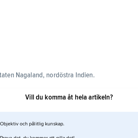
staten Nagaland, nordöstra Indien.
er andra världskriget, varvid japanerna för första
Vill du komma åt hela artikeln?
Objektiv och pålitlig kunskap.