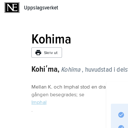
Uppslagsverket
Uppslagsverket
Kohima
Skriv ut
Kohiʹma,
Kohīma
, huvudstad i del
Mellan K. och Imphal stod en drabbning und
gången besegrades; se
Imphal
.