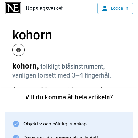
Uppslagsverket
Uppslagsverket
Logga in
kohorn
kohorn,
folkligt blåsinstrument,
vanligen försett med 3–4 fingerhål.
Kohorn har främst använts som arbetsredskap
Vill du komma åt hela artikeln?
vid de svenska fäbodarna. De äldsta
arkeologiska fynden av kohorn med fingerhål
härstammar från äldre järnålder och vikingatid.
Objektiv och pålitlig kunskap.