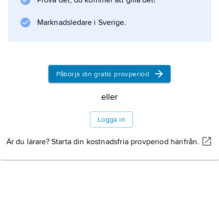
Prova det, du kommer att gilla det!
Information om artikeln
Marknadsledare i Sverige.
Påbörja din gratis provperiod
eller
Logga in
Är du lärare? Starta din kostnadsfria provperiod härifrån.