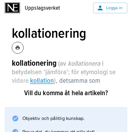
Uppslagsverket
Uppslagsverket
Logga in
kollationering
kollationering
(av
kollationera
i
betydelsen ’jämföra’; för etymologi se
vidare
kollation
)
,
detsamma som
kollation
.
Vill du komma åt hela artikeln?
Objektiv och pålitlig kunskap.
Information om artikeln