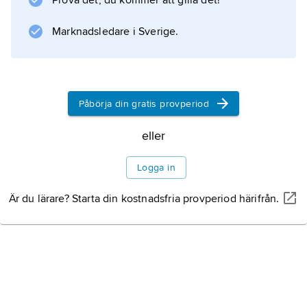
Prova det, du kommer att gilla det!
Marknadsledare i Sverige.
Påbörja din gratis provperiod
eller
Logga in
Är du lärare? Starta din kostnadsfria provperiod härifrån.