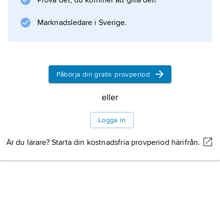
Prova det, du kommer att gilla det!
Marknadsledare i Sverige.
Påbörja din gratis provperiod
eller
Logga in
Är du lärare? Starta din kostnadsfria provperiod härifrån.