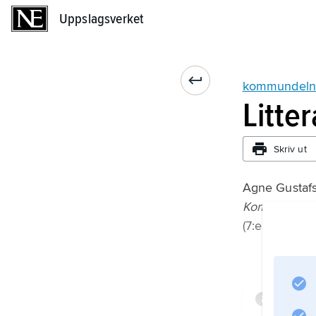
Uppslagsverket
Uppslagsverket
kommundeln
Litte
Skriv ut
Agne Gustaf
Kommunal sjä
(7:e upplagan
Infor