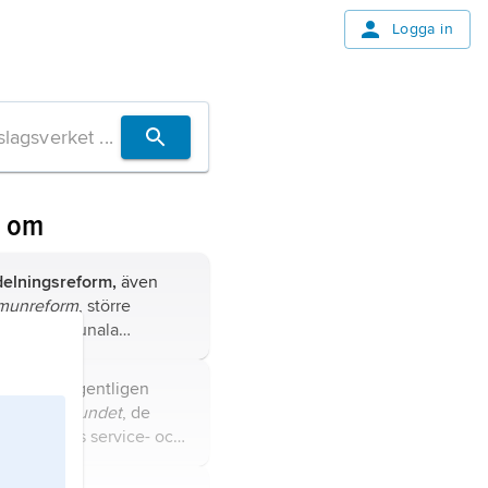
Logga in
n om
elningsreform,
även
munreform
, större
 den kommunala
n genom särskilt
slut om
bundet,
egentligen
manläggningar.
ommunförbundet
, de
mmunernas service- och
rgan (jämför
rbund
) 1968–2007.