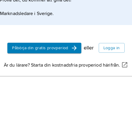
Prova det, du kommer att gilla det!
kommunal 
medborgarn
Marknadsledare i Sverige.
inflytande
genom rege
allmän och l
offentliga 
yttrandefrih
gemensamm
partiverks
hushållnin
eller
Påbörja din gratis provperiod
Logga in
och region
kommun,
te
Är du lärare? Starta din kostnadsfria provperiod härifrån.
område och 
lokal självs
Lantmäteri
namn på de
myndighete
lantmäterif
Persson, G
1949, polit
skolministe