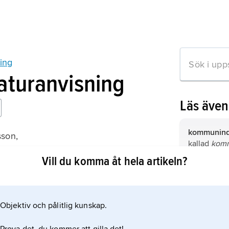
ing
raturanvisning
Läs äve
kommunind
sson,
kallad
kom
lvstyrelse
ändring av
Vill du komma åt hela artikeln?
 1999).
indelninge
riksdagsbe
Kommunför
kommunsam
Svenska k
svenska ko
Objektiv och pålitlig kunskap.
mation om artikeln
samarbetso
kommunfö