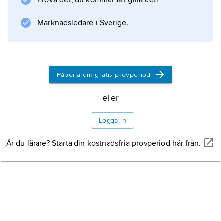
Prova det, du kommer att gilla det!
Marknadsledare i Sverige.
Påbörja din gratis provperiod
eller
Logga in
Är du lärare? Starta din kostnadsfria provperiod härifrån.